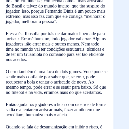
bola do Fluminense, conhecida como a mais arriscada
do Brasil e talvez do mundo inteiro, que tira suspiro do
jogador. Isso, porque Fernando Diniz é um pouco mais
extremo, mas isso faz com que ele consiga “melhorar o
jogador, melhorar a pessoa”.
E essa é a filosofia por trás de dar maior liberdade para
arriscar. Errar é humano, todo jogador vai errar. Alguns
jogadores irão errar mais e outros menos. Nem todo
time no mundo vai ter condições estruturais, técnicas e
de ter um Guardiola no comando para ser tão eficiente
nos acertos.
O erro também é uma faca de dois gumes. Você pode se
sentir mais confiante por saber que, se errar, pode
recuperar a bola e tentar o arriscado de novo. Ao
mesmo tempo, pode errar e se sentir para baixo. Só que
no futebol e na vida, erramos mais do que acertamos.
Então ajudar os jogadores a lidar com os erros de forma
sadia e a tentarem arriscar mais, fazer aquilo em que
acreditam, humaniza mais o atleta.
Quando se fala de desumanização em inibir o risco, é