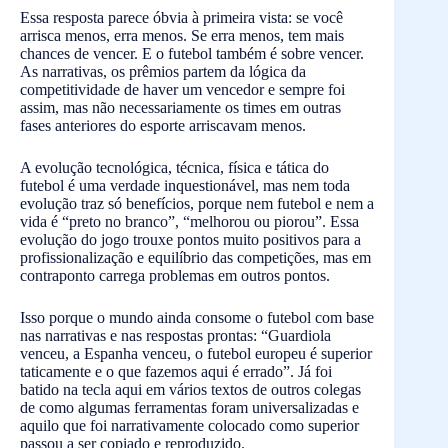
Essa resposta parece óbvia à primeira vista: se você
arrisca menos, erra menos. Se erra menos, tem mais
chances de vencer. E o futebol também é sobre vencer.
As narrativas, os prêmios partem da lógica da
competitividade de haver um vencedor e sempre foi
assim, mas não necessariamente os times em outras
fases anteriores do esporte arriscavam menos.
A evolução tecnológica, técnica, física e tática do
futebol é uma verdade inquestionável, mas nem toda
evolução traz só benefícios, porque nem futebol e nem a
vida é “preto no branco”, “melhorou ou piorou”. Essa
evolução do jogo trouxe pontos muito positivos para a
profissionalização e equilíbrio das competições, mas em
contraponto carrega problemas em outros pontos.
Isso porque o mundo ainda consome o futebol com base
nas narrativas e nas respostas prontas: “Guardiola
venceu, a Espanha venceu, o futebol europeu é superior
taticamente e o que fazemos aqui é errado”. Já foi
batido na tecla aqui em vários textos de outros colegas
de como algumas ferramentas foram universalizadas e
aquilo que foi narrativamente colocado como superior
passou a ser copiado e reproduzido.