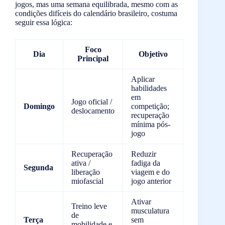
jogos, mas uma semana equilibrada, mesmo com as
condições difíceis do calendário brasileiro, costuma
seguir essa lógica:
Foco
Dia
Objetivo
Principal
Aplicar
habilidades
em
Jogo oficial /
Domingo
competição;
deslocamento
recuperação
mínima pós-
jogo
Recuperação
Reduzir
ativa /
fadiga da
Segunda
liberação
viagem e do
miofascial
jogo anterior
Ativar
Treino leve
musculatura
de
Terça
sem
mobilidade e