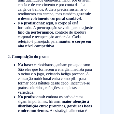
uma quantidade energética maior por estarem
em fase de crescimento e por conta da alta
carga de treinos. A dieta precisa sustentar o
rendimento em campo, mas também
garantir
o desenvolvimento corporal saudável
.
No profissional:
aqui, o corpo já está
formado. A preocupação se volta para o
ajuste
fino da performance
, controle de gordura
corporal e recuperação acelerada. Cada
refeição é planejada para
manter o corpo em
alto nível competitivo
.
2. Composição do prato
Na base:
carboidratos ganham protagonismo.
São eles que fornecem a energia imediata para
o treino e o jogo, evitando fadiga precoce. A
educação nutricional entra como pilar para
formar bons hábitos desde cedo. Incentiva-se
pratos coloridos, refeições completas e
variedade.
No profissional:
embora os carboidratos
sigam importantes, há uma
maior atenção à
distribuição entre proteínas, gorduras boas
e micronutrientes
. A estratégia alimentar é