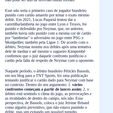
Esse não seria o primeiro caso de jogador brasileiro
punido com cartão amarelo por tentar o exato mesmo
drible. Em 2021, Lucas Paquetá tentou dar a
carretilha/lambreta no jogo entre Lyon e Troyes, foi
punido e defendido por Neymar, que, no anterior,
também havia sido punido com a mesma cor de cartão
por “lambretar” o adversário no jogo entre PSG e
Montpellier, também pela Ligue 1. De acordo com o
árbitro, Neymar insistiu nos dribles após uma tentativa
dele de mediar e até mesmo o zagueiro Kimpembé
confirmou que o juiz daquele confronto justificou o
cartão pela falta de respeito de Neymar com o oponente.
Naquele período, o árbitro brasileiro Péricles Bassols,
em seu blog para a TNT Sports, fez uma publicação
tentando justificar o cartão dado para Neymar com base
no contexto. Dentro do seu argumento: 1.
vários
confrontos começam a partir de lances assim
; 2. o
árbitro está sentindo o clima do jogo, as provocações e
as rivalidades de dentro do campo, nós não. Essa
perspectiva, de Bassols, coloca o juiz Jerome Brisard
como alguém preventivo, que não estava punindo o
drible, mas sim evitando um possível tumulto.