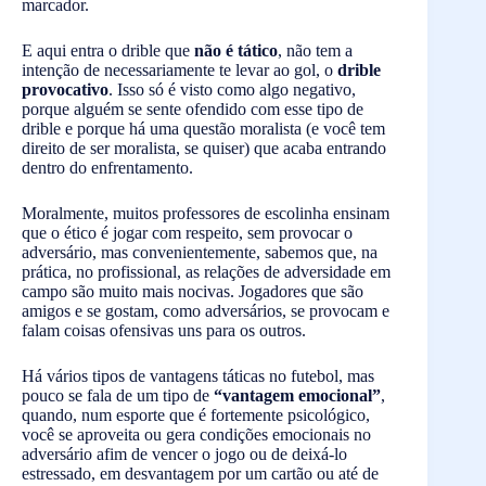
marcador.
E aqui entra o drible que
não é tático
, não tem a
intenção de necessariamente te levar ao gol, o
drible
provocativo
. Isso só é visto como algo negativo,
porque alguém se sente ofendido com esse tipo de
drible e porque há uma questão moralista (e você tem
direito de ser moralista, se quiser) que acaba entrando
dentro do enfrentamento.
Moralmente, muitos professores de escolinha ensinam
que o ético é jogar com respeito, sem provocar o
adversário, mas convenientemente, sabemos que, na
prática, no profissional, as relações de adversidade em
campo são muito mais nocivas. Jogadores que são
amigos e se gostam, como adversários, se provocam e
falam coisas ofensivas uns para os outros.
Há vários tipos de vantagens táticas no futebol, mas
pouco se fala de um tipo de
“vantagem emocional”
,
quando, num esporte que é fortemente psicológico,
você se aproveita ou gera condições emocionais no
adversário afim de vencer o jogo ou de deixá-lo
estressado, em desvantagem por um cartão ou até de