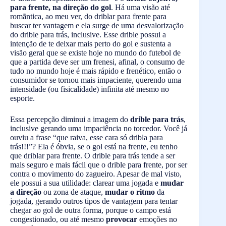
para frente, na direção do gol
. Há uma visão até
romãntica, ao meu ver, do driblar para frente para
buscar ter vantagem e ela surge de uma desvalorização
do drible para trás, inclusive. Esse drible possui a
intenção de te deixar mais perto do gol e sustenta a
visão geral que se existe hoje no mundo do futebol de
que a partida deve ser um frenesi, afinal, o consumo de
tudo no mundo hoje é mais rápido e frenético, então o
consumidor se tornou mais impaciente, querendo uma
intensidade (ou fisicalidade) infinita até mesmo no
esporte.
Essa percepção diminui a imagem do
drible para trás
,
inclusive gerando uma impaciência no torcedor. Você já
ouviu a frase “que raiva, esse cara só dribla para
trás!!!”? Ela é óbvia, se o gol está na frente, eu tenho
que driblar para frente. O drible para trás tende a ser
mais seguro e mais fácil que o drible para frente, por ser
contra o movimento do zagueiro. Apesar de mal visto,
ele possui a sua utilidade: clarear uma jogada e
mudar
a direção
ou zona de ataque,
mudar o ritmo
da
jogada, gerando outros tipos de vantagem para tentar
chegar ao gol de outra forma, porque o campo está
congestionado, ou até mesmo
provocar
emoções no