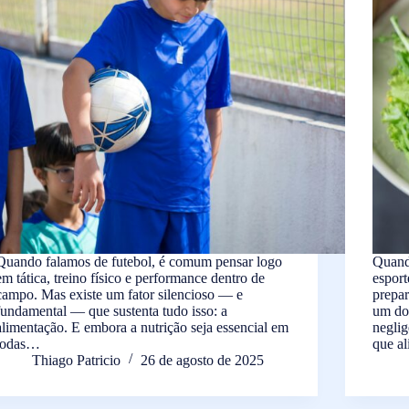
Quando falamos de futebol, é comum pensar logo
Quand
em tática, treino físico e performance dentro de
esport
campo. Mas existe um fator silencioso — e
prepar
fundamental — que sustenta tudo isso: a
um do
alimentação. E embora a nutrição seja essencial em
neglig
todas…
que a
Thiago Patricio
26 de agosto de 2025